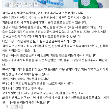
확인사항 및 기타
객실금액을 제외한 추가인원, 옵션 등의 추가금액은 현장결제입니다.
예약 인원에서 인원이 추가되는 경우 펜션에 미리 연락을 주시기 바랍니다.
기준인원 초과 시 추가 인원에 대한 비용이 별도로 발생할 수 있습니다.
펜션 내 애완(반려)동물 절대 출입 및 입실 불가합니다. (적발 시 환불없이 퇴실조치)
숙박 업소는 법적으로 청소년 혼숙이 금지되어 있습니다. 또한 미성년자의 예약 및 이용
은 숙소 규정에 따라 결정되며 해당 사유로 환불 받을 수 없습니다.
다음 이용 고객을 위해 입실, 퇴실 시간을 준수해 주시기 바랍니다.
객실 및 주변시설 이용 시 시설물의 훼손, 분실에 대한 책임은 투숙객에게 있으며, 손해배
상의 책임을 질 수 있습니다.
객실 내에서의 흡연은 금지되어 있으며, 지정된 장소를 이용해 주시기 바랍니다.
다른 이용객에게 피해를 줄 수 있는 무분별한 오락, 음주, 고성방가는 삼가주시기 바랍니
다.
펜션별 기간 미확정으로 인해 요금 및 요금표가 잘못 반영된 경우, 자동 예약 취소 처리되
며 정상 금액으로 재예약할 수 있습니다.
성인만 입실 예약시 전화문의 바랍니다.
만 19세 미만은 법적 보호자 동반 필수(보호자 동의서 불가)
만 19세 이상만 예약 및 투숙 가능
보호자 없는 만 19세 미만 예약은 당일 적발 시, 환불 없이 퇴실 조치.
화재 및 냄새로 인한 타 손님 배려 차원에서 객실 내 생선, 청국장의 조리를 금하오니 지정
된 바비큐장을 이용하시길 부탁드립니다.
이용안내